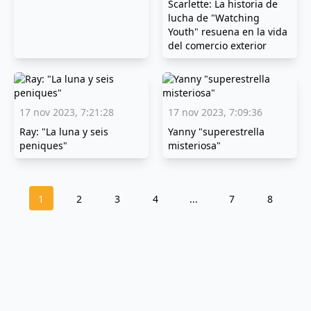
Scarlette: La historia de
lucha de "Watching
Youth" resuena en la vida
del comercio exterior
17 nov 2023, 7:21:28
17 nov 2023, 7:09:36
Ray: "La luna y seis
Yanny "superestrella
peniques"
misteriosa"
1
2
3
4
...
7
8