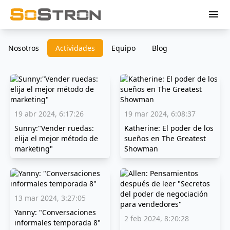
menu
Nosotros
Actividades
Equipo
Blog
19 abr 2024, 6:17:26
19 mar 2024, 6:08:37
Sunny:"Vender ruedas:
Katherine: El poder de los
elija el mejor método de
sueños en The Greatest
marketing"
Showman
13 mar 2024, 3:27:05
Yanny: "Conversaciones
2 feb 2024, 8:20:28
informales temporada 8"