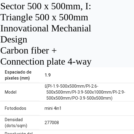
Sector 500 x 500mm, I:
Triangle 500 x 500mm
Innovational Mechanial
Design
Carbon fiber +
Connection plate 4-way
Espaciado de
1.9
píxeles (mm)
(PI-1.9-500x500mm/PI-2.6-
open_in_new
Model
500x500mm/PI-3.9-500x1000mm/PI-2.9-
500x500mm/PO-3.9-500x500mm)
Fotodiodos
mini 4in1
Densidad
277008
(dots/sqm)