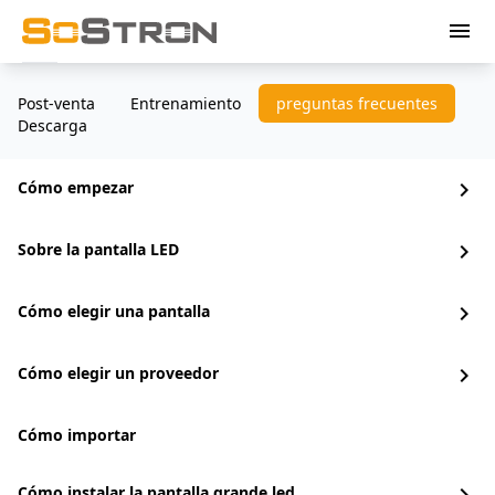
menu
Post-venta
Entrenamiento
preguntas frecuentes
Descarga
Cómo empezar
chevron_right
Sobre la pantalla LED
chevron_right
Cómo elegir una pantalla
chevron_right
Cómo elegir un proveedor
chevron_right
Cómo importar
Cómo instalar la pantalla grande led