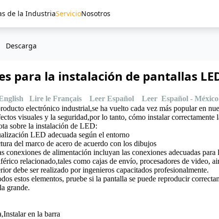
as de la Industria
Servicio
Nosotros
Descarga
s para la instalación de pantallas LE
English
Lire le Français
Leer Español
Leer Español - México
ducto electrónico industrial,se ha vuelto cada vez más popular en nuest
fectos visuales y la seguridad,por lo tanto, cómo instalar correctamente
ota sobre la instalación de LED:
isualización LED adecuada según el entorno
ctura del marco de acero de acuerdo con los dibujos
s conexiones de alimentación incluyan las conexiones adecuadas para la
férico relacionado,tales como cajas de envío, procesadores de video, ai
erior debe ser realizado por ingenieros capacitados profesionalmente.
dos estos elementos, pruebe si la pantalla se puede reproducir correcta
la grande.
Instalar en la barra