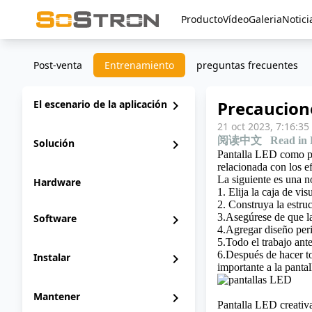
Producto
Vídeo
Galeria
Notici
Post-venta
Entrenamiento
preguntas frecuentes
Precaucione
El escenario de la aplicación
chevron_right
21 oct 2023, 7:16:35
阅读中文
Read in 
Solución
chevron_right
Pantalla LED como pro
relacionada con los e
La siguiente es una n
Hardware
1. Elija la caja de v
2. Construya la estru
3.Asegúrese de que la
Software
chevron_right
4.Agregar diseño peri
5.Todo el trabajo ant
6.Después de hacer to
Instalar
chevron_right
importante a la pantal
Mantener
chevron_right
Pantalla LED creativa,