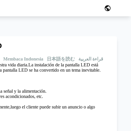
public
D
Membaca Indonesia
日本語を読む
قراءة العربية
ra vida diaria.La instalación de la pantalla LED está
 la pantalla LED se ha convertido en un tema inevitable.
 señal y la alimentación.
res acondicionados, etc.
mente,luego el cliente puede subir un anuncio o algo