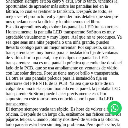
Shenzhen siempre estaba claro y azul. Por lo tanto, tenemos la
oportunidad de aprender más sobre las pantallas led en la
fábrica, lo cual es realmente fantástico. Después de todo, es
mejor ver el producto real y aprender más detalles que siempre
nos quedamos en la oficina y lo obtenemos del libro.
Ese día aprendimos algo sobre las pantallas LED transparentes.
Honestamente, la pantalla LED transparente SoStron es muy
agradable visualmente y muy ligera. Así que no te preocupes. Ya
sea que seas una niña pequeña o una niña grande, puedes
llevarlo contigo para un mejor arrendar. Por supuesto, su alta
transparencia es muy buena para la instalación fija de ventanas
de vidrio. Por lo general, hay dos tipos de pantallas LED
transparentes: una es una pantalla práctica que emite luz desde el
lado de la PCB, que se usa ampliamente en ventanas de vidrio
con luz solar directa. Porque tiene mayor brillo y transparencia.
La otra es una pantalla práctica para la instalación fija en
interiores del FRENTE de la PCB. Ya sea que se trate de un
colgante o una instalación montada en la pared, la pantalla LED
transparente SoStron puede hacer precisamente eso. Por
supuesto, en este tour somos conocidos por la pantalla LED
transparente.
El tiempo siempre vuela tan rápido. Es hora de volver a nuestra
oficina. Después de un largo día, estábamos tan felices como los
pájaros felices. Cuando Johnny nos llevó de vuelta a la oficina,
todo parecía estar bien sin ningún problema. Pero quién sabe, la