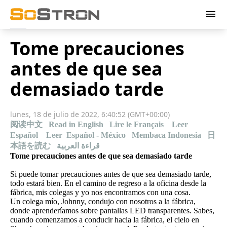
menu
Tome precauciones
antes de que sea
demasiado tarde
lunes, 18 de julio de 2022, 6:40:52 (GMT+00:00)
阅读中文
Read in English
Lire le Français
Leer
Español
Leer Español - México
Membaca Indonesia
日
本語を読む
قراءة العربية
Tome precauciones antes de que sea demasiado tarde
Si puede tomar precauciones antes de que sea demasiado tarde,
todo estará bien. En el camino de regreso a la oficina desde la
fábrica, mis colegas y yo nos encontramos con una cosa.
Un colega mío, Johnny, condujo con nosotros a la fábrica,
donde aprenderíamos sobre pantallas LED transparentes. Sabes,
cuando comenzamos a conducir hacia la fábrica, el cielo en