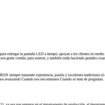
para entregar la pantalla LED a tiempo, apoyan a los clientes en medio d
, y son gente común, para sostron, y también están haciendo grandes cosa
RON siempre transmite experiencia, pasión y excelentes tradiciones al 
amos avanzando Cuando nos encontramos Cuando se trata de preguntas.
021, ya sea que estemos en el departamento de producción, el departame