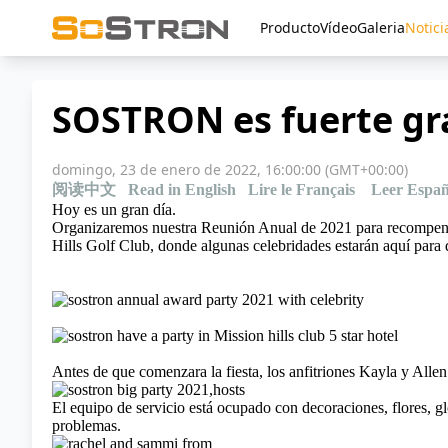
Producto
Vídeo
Galeria
Notici
SOSTRON es fuerte gra
domingo, 23 de enero de 2022, 16:00:00 (GMT+00:00)
阅读中文
Read in English
Lire le Français
Leer Españ
Hoy es un gran día.
Organizaremos nuestra Reunión Anual de 2021 para recompens
Hills Golf Club, donde algunas celebridades estarán aquí para d
Antes de que comenzara la fiesta, los anfitriones Kayla y Alle
El equipo de servicio está ocupado con decoraciones, flores, gl
problemas.