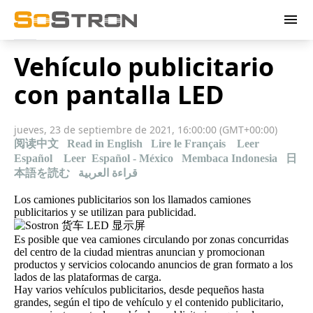
menu
Vehículo publicitario
con pantalla LED
jueves, 23 de septiembre de 2021, 16:00:00 (GMT+00:00)
阅读中文
Read in English
Lire le Français
Leer
Español
Leer Español - México
Membaca Indonesia
日
本語を読む
قراءة العربية
Los camiones publicitarios son los llamados camiones
publicitarios y se utilizan para publicidad.
Es posible que vea camiones circulando por zonas concurridas
del centro de la ciudad mientras anuncian y promocionan
productos y servicios colocando anuncios de gran formato a los
lados de las plataformas de carga.
Hay varios vehículos publicitarios, desde pequeños hasta
grandes, según el tipo de vehículo y el contenido publicitario,