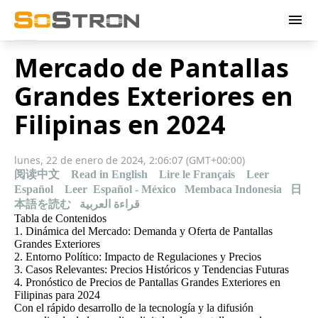
menu
Mercado de Pantallas
Grandes Exteriores en
Filipinas en 2024
lunes, 22 de enero de 2024, 2:06:07 (GMT+00:00)
阅读中文
Read in English
Lire le Français
Leer
Español
Leer Español - México
Membaca Indonesia
日
本語を読む
قراءة العربية
Tabla de Contenidos
1. Dinámica del Mercado: Demanda y Oferta de Pantallas
Grandes Exteriores
2. Entorno Político: Impacto de Regulaciones y Precios
3. Casos Relevantes: Precios Históricos y Tendencias Futuras
4. Pronóstico de Precios de Pantallas Grandes Exteriores en
Filipinas para 2024
Con el rápido desarrollo de la tecnología y la difusión