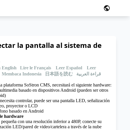
public
tar la pantalla al sistema de
9
 English
Lire le Français
Leer Español
Leer
Membaca Indonesia
日本語を読む
قراءة العربية
a plataforma SoStron CMS, necesitará el siguiente hardware:
ultimedia basado en dispositivos Android (pueden ser otros
id)
necesita controlar, puede ser una pantalla LED, señalización
ideo, proyector o LCD
éfono basado en Android
de hardware
a pequeña con una resolución inferior a 480P, conecte su
zación LED/pared de video/cartelera a través de la nube