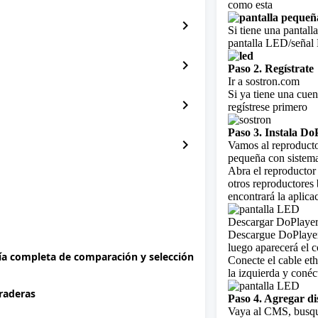
como esta
chevron_right
Si tiene una pantall
pantalla LED/señal 
chevron_right
Paso 2. Regístrate
Ir a sostron.com
Si ya tiene una cuen
chevron_right
regístrese primero
Paso 3. Instala Do
chevron_right
Vamos al reproduct
pequeña con sistem
Abra el reproductor
otros reproductores
encontrará la aplica
Descargar DoPlayer 
Descargue DoPlayer 
luego aparecerá el c
uía completa de comparación y selección
Conecte el cable eth
la izquierda y coné
uraderas
Paso 4. Agregar di
Vaya al CMS, busque 