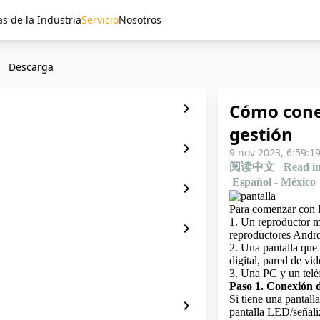
as de la Industria
Servicio
Nosotros
Descarga
Cómo conec
chevron_right
gestión
chevron_right
9 nov 2023, 6:59:1
阅读中文
Read in
Español - México
chevron_right
Para comenzar con l
1. Un reproductor m
chevron_right
reproductores Andro
2. Una pantalla que 
digital, pared de v
3. Una PC y un tel
Paso 1. Conexión 
Si tiene una pantall
chevron_right
pantalla LED/señali