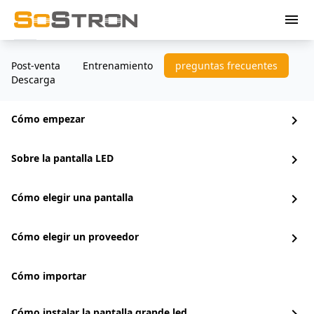
menu
Post-venta
Entrenamiento
preguntas frecuentes
Descarga
Cómo empezar
chevron_right
Sobre la pantalla LED
chevron_right
Cómo elegir una pantalla
chevron_right
Cómo elegir un proveedor
chevron_right
Cómo importar
Cómo instalar la pantalla grande led