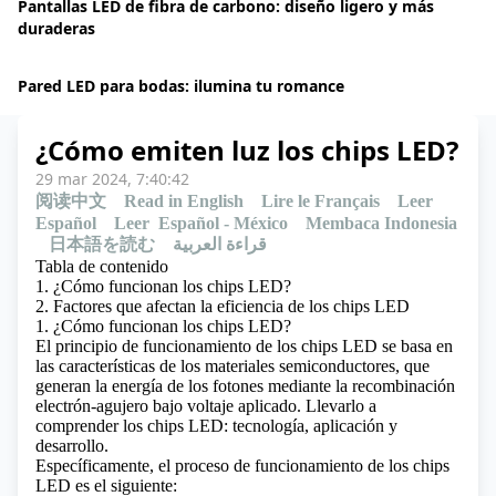
Pantallas LED de fibra de carbono: diseño ligero y más
duraderas
Pared LED para bodas: ilumina tu romance
¿Cómo emiten luz los chips LED?
29 mar 2024, 7:40:42
阅读中文
Read in English
Lire le Français
Leer
Español
Leer Español - México
Membaca Indonesia
日本語を読む
قراءة العربية
Tabla de contenido
1. ¿Cómo funcionan los chips LED?
2. Factores que afectan la eficiencia de los chips LED
1. ¿Cómo funcionan los chips LED?
El principio de funcionamiento de los chips LED se basa en
las características de los materiales semiconductores, que
generan la energía de los
fotones
mediante la recombinación
electrón-agujero bajo voltaje aplicado.
Llevarlo a
comprender los chips LED: tecnología, aplicación y
desarrollo.
Específicamente, el proceso de funcionamiento de los chips
LED es el siguiente: