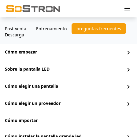
menu
Post-venta
Entrenamiento
preguntas frecuentes
Descarga
Cómo empezar
chevron_right
Sobre la pantalla LED
chevron_right
Cómo elegir una pantalla
chevron_right
Cómo elegir un proveedor
chevron_right
Cómo importar
Cómo instalar la pantalla grande led