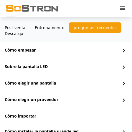
menu
Post-venta
Entrenamiento
preguntas frecuentes
Descarga
Cómo empezar
chevron_right
Sobre la pantalla LED
chevron_right
Cómo elegir una pantalla
chevron_right
Cómo elegir un proveedor
chevron_right
Cómo importar
Cómo instalar la pantalla grande led