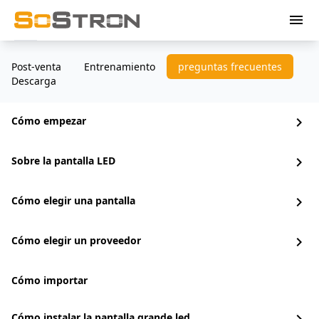
menu
Post-venta
Entrenamiento
preguntas frecuentes
Descarga
Cómo empezar
chevron_right
Sobre la pantalla LED
chevron_right
Cómo elegir una pantalla
chevron_right
Cómo elegir un proveedor
chevron_right
Cómo importar
Cómo instalar la pantalla grande led