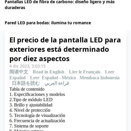
Pantallas LED de fibra de carbono: diseño ligero y más
duraderas
Pared LED para bodas: ilumina tu romance
El precio de la pantalla LED para
exteriores está determinado
por diez aspectos
4 dic 2023, 3:03:15
阅读中文
Read in English
Lire le Français
Leer
Español
Leer Español - México
Membaca Indonesia
日本語を読む
قراءة العربي
Tabla de contenido
1. Especificaciones y modelos
2.Tipo de módulo LED
3. Brillo y ajustabilidad
4. Nivel de protección
5. Tecnología de visualización
6. Frecuencia de actualización
7. Sistema de soporte