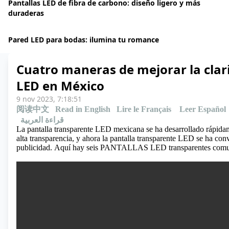
Pantallas LED de fibra de carbono: diseño ligero y más
duraderas
Pared LED para bodas: ilumina tu romance
Cuatro maneras de mejorar la clar
LED en México
9 nov 2023, 7:18:51
阅读中文
Read in English
Lire le Français
Leer Español
قراءة العربية
La pantalla transparente LED mexicana se ha desarrollado rápidamen
alta transparencia, y ahora la pantalla transparente LED se ha con
publicidad.
Aquí hay seis PANTALLAS LED transparentes comu