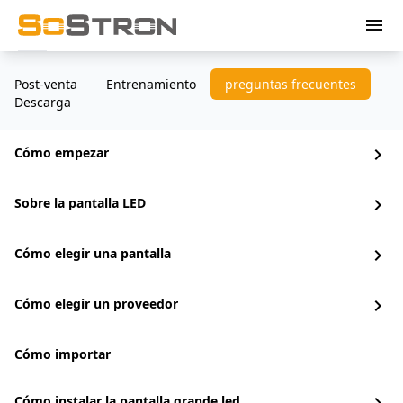
menu
Post-venta
Entrenamiento
preguntas frecuentes
Descarga
Cómo empezar
chevron_right
Sobre la pantalla LED
chevron_right
Cómo elegir una pantalla
chevron_right
Cómo elegir un proveedor
chevron_right
Cómo importar
Cómo instalar la pantalla grande led