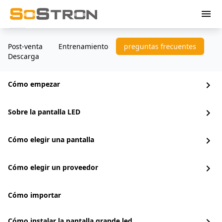
menu
Post-venta
Entrenamiento
preguntas frecuentes
Descarga
Cómo empezar
chevron_right
Sobre la pantalla LED
chevron_right
Cómo elegir una pantalla
chevron_right
Cómo elegir un proveedor
chevron_right
Cómo importar
Cómo instalar la pantalla grande led