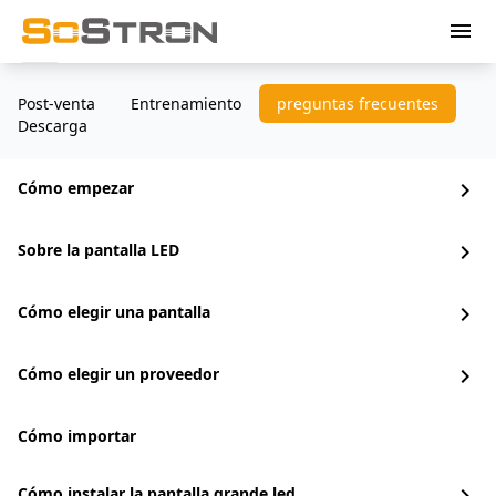
menu
Post-venta
Entrenamiento
preguntas frecuentes
Descarga
Cómo empezar
chevron_right
Sobre la pantalla LED
chevron_right
Cómo elegir una pantalla
chevron_right
Cómo elegir un proveedor
chevron_right
Cómo importar
Cómo instalar la pantalla grande led