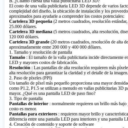
B. ¿Cuánto cuesta una valla publicitaria LED 3D?
El costo de una valla publicitaria LED 3D depende de varios factore
complejidad del diseño, la ubicación de instalación y los proveed
aproximados para ayudarle a comprender los costos potenciales:
Cartelera 3D pequeña
(2 metros cuadrados, resolución estándar,
25.000 dólares.
Cartelera 3D mediana
(5 metros cuadrados, alta resolución, dis
120 000 dólares.
Cartelera 3D grande
(20 metros cuadrados, resolución de alta de
aproximadamente entre 200 000 y 400 000 dólares.
1. Tamaño y resolución de pantalla
Tamaño
: El tamaño de la valla publicitaria incide directamente
LED y mayores costos de fabricación.
Resolución
: Las pantallas de alta resolución requieren más píxe
alta resolución para garantizar la claridad y el detalle de la imagen
2. Paso de píxeles (PPI)
Un tamaño de píxel más pequeño proporciona una mayor densidad 
como P1.2, P1.5 se utilizan a menudo en vallas publicitarias 3D pa
mayor.
¿Qué es una pantalla LED de paso fino?
3. Tipo de pantalla
Pantallas de interior
: normalmente requieren un brillo más bajo 
costo es menor.
Pantallas para exteriores
: requieren mayor brillo y característi
diferencia entre una pantalla LED para interiores y una pantalla 
4. Creación de contenido y soporte de software